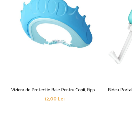
Viziera de Protectie Baie Pentru Copii, Fippy,
Bideu Portab
Model Coronita, Dimensiune ajustabila,
Postpartu
12,00 Lei
Durabil, Usor de curatat, Impotriva
Capac si Hu
Samponului, pentru Ochi si Urechi, TPE+PP,
24x22 cm, Albastru