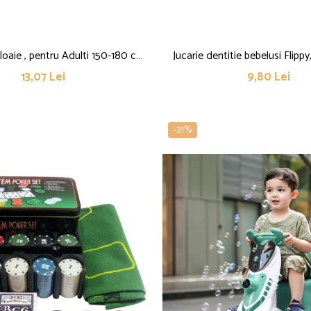
loaie , pentru Adulti 150-180 cm,
Jucarie dentitie bebelusi Flipp
permeabila, Rezistenta la Vant,
manere de prindere, material sil
13,07 Lei
9,80 Lei
re cu Capse, 140 g, Galben
fara miros, 10.5x5.9 cm,
-21%