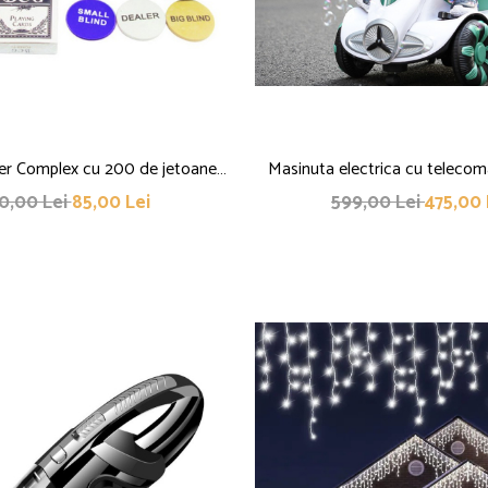
er Complex cu 200 de jetoane
Masinuta electrica cu teleco
clude 2 seturi de carti, Texas
copii, Flippy, roti spate rotir
10,00 Lei
85,00 Lei
599,00 Lei
475,00 
t, portabil, cutie depozitare
siguranta, baloane de sapun, lum
self control si prin telecomanda
acceleratie si frana