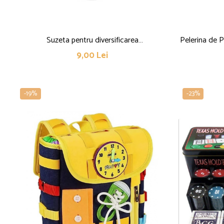
Suzeta pentru diversificarea
Pelerina de P
alimentatiei/dentitie Flippy, potrivit pentru
din EVA, Im
9,00 Lei
fructe si piure proaspat, Albastru, fara BPA
Inchide
-19%
-23%