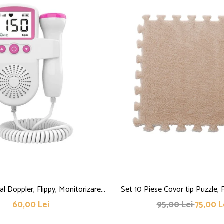
l Doppler, Flippy, Monitorizare
Set 10 Piese Covor tip Puzzle, 
m Cardiac, Ecran LCD 4.5 cm, 2 x
EVA, Pufos, 30 x 30 x 1 
60,00 Lei
95,00 Lei
75,00 L
incluse), Portabil, din ABS, 12.8 x