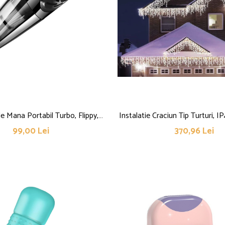
e Mana Portabil Turbo, Flippy,
Instalatie Craciun Tip Turturi, I
 Caznic sau Auto, Functie de
Led-uri, Alb rece, 8 jocuri d
99,00 Lei
370,96 Lei
eda si Uscata, Incarcare USB,
Telecomanda inclusa, Interco
n, Putere 120W, Aspirare cu Vid
Prelungitor 5 m inclus, Fir Cup
r, 5 Accesorii pentru Spati
Interior/Exterior