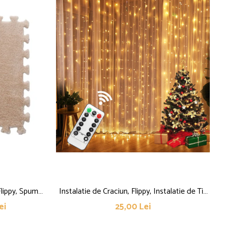
Flippy, Spuma
Instalatie de Craciun, Flippy, Instalatie de Tip
cm, Crem
Perdea IP44, Alimentare prin Port USB si
ei
25,00 Lei
Telecomanda cu 8 functii, 3m x 2m, 300 LED,