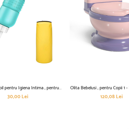
il pentru Igiena Intima , pentru
Olita Bebelusi , pentru Copii 1 
m/ Postoperator, 450 mL, cu
Toaleta Adulti, Colac Mo
30,00 Lei
120,08 Lei
sa Galbena, 29.5x7 cm, Culoare
Compartiment Detasabil, Cuti
Recipient Verde
Hartie, 34 x 32 x 19 cm, 