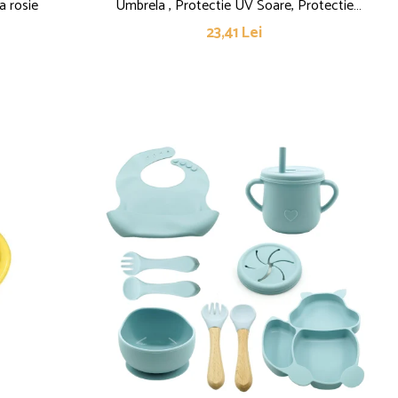
a rosie
Umbrela , Protectie UV Soare, Protectie
Ploaie, Pliabila, din Vinil si Otel, 96 x 67 cm,
23,41 Lei
Roz