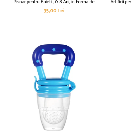
Pisoar pentru Baieti , 0-8 Ani, in Forma de
Artificii p
Broasca, Perie Inclusa, Montare pe Perete,
35,00 Lei
Carlig Autoadeziv Inclus, 29 x 22.5 cm, Verde