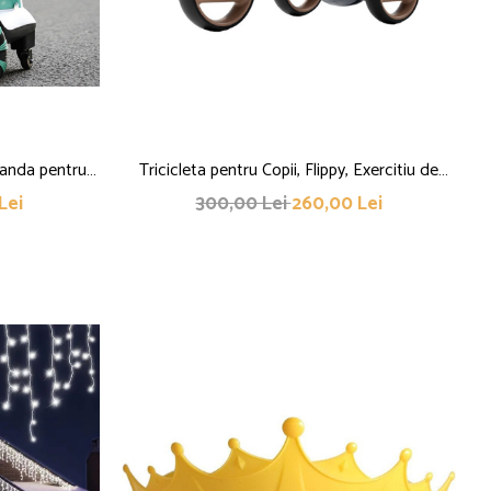
manda pentru
Tricicleta pentru Copii, Flippy, Exercitiu de
e 360, curea
Echilibru, pentru 1-6 Ani, Functie de Lumini si
Lei
300,00 Lei
260,00 Lei
ini si sunete,
Sunete, cu Pedale, din Plastic, Roti Gonflabile,
, cu pedale de
Greutate Portanta 60 kg, 57 x 36 x 47 cm, Gri
,