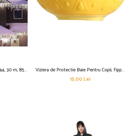
P44, 30 m, 858
Viziera de Protectie Baie Pentru Copii, Fippy,
e lumini,
Model Coroana, Dimensiune ajustabila,
15,00 Lei
nectabila,
Durabil, Usor de curatat, Impotriva
ru, Flippy,
Samponului, pentru Ochi si Urechi, TPE+PP,
Galbena