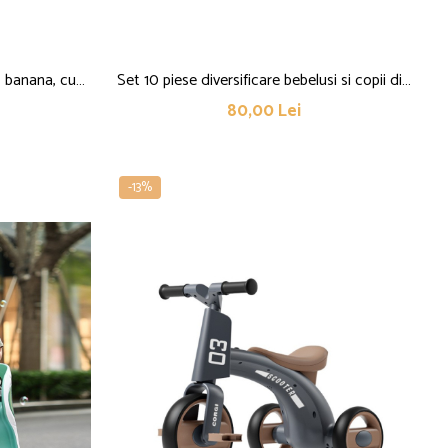
y, banana, cu
Set 10 piese diversificare bebelusi si copii din
icon non-toxic,
silicon Flippy, baveta, farfurie
80,00 Lei
 galben
compartimentata cu ventuza, bol cu ventuza,
tacamuri din lemn si silicon, cana pentru
gustari, fara alergeni, baby blu
-13%