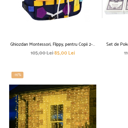
Ghiozdan Montessori, Flippy, pentru Copii 2-6
Set de Pok
ani, Fidget Pop, cu Catarame si Fermoare,
Flippy, In
105,00 Lei
85,00 Lei
1
Jucarii Senzoriale, Activitate de Invatare prin
Hold`em se
Joc, Albastru Marin, 0.25 kg, 28x10x23 cm
-16%