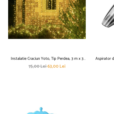
Instalatie Craciun Yoto, Tip Perdea, 3 m x 3
Aspirator d
m, 320 LED-uri, Prelungitor 1.5 m, 8 Jocuri de
pentru Uz
75,00 Lei
63,00 Lei
Lumini, Interconectabila, Fir transparent,
Aspirare Um
Interior/Exterior, Alb Cald
32.000 rot/mi
de 4 Ba