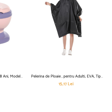
- 8 Ani, Model
Pelerina de Ploaie , pentru Adulti, EVA, Tip
ale PVC,
Poncho, Impermeabila, Rezistenta la Vant,
15,17 Lei
e Depozitare
Capse Laterale, 160 g, Negru
Roz/Mov