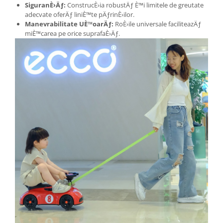
SiguranÈ›Äƒ:
ConstrucÈ›ia robustÄƒ È™i limitele de greutate
adecvate oferÄƒ liniÈ™te pÄƒrinÈ›ilor.
Manevrabilitate UÈ™oarÄƒ:
RoÈ›ile universale faciliteazÄƒ
miÈ™carea pe orice suprafaÈ›Äƒ.