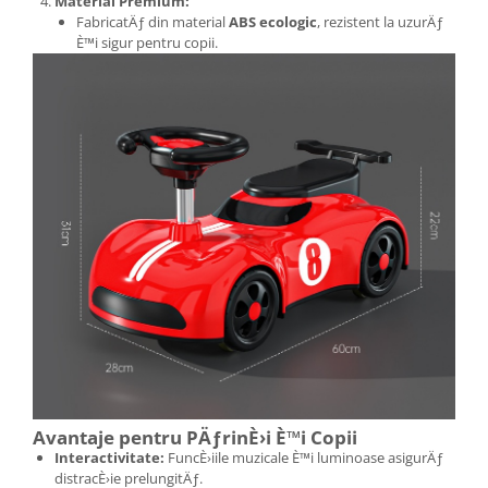
Material Premium:
FabricatÄƒ din material
ABS ecologic
, rezistent la uzurÄƒ
È™i sigur pentru copii.
Avantaje pentru PÄƒrinÈ›i È™i Copii
Interactivitate:
FuncÈ›iile muzicale È™i luminoase asigurÄƒ
distracÈ›ie prelungitÄƒ.