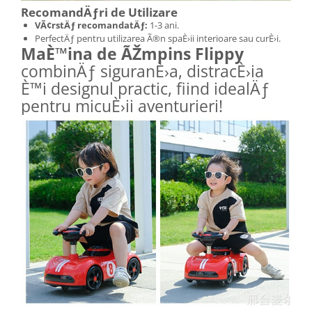
RecomandÄƒri de Utilizare
VÃ¢rstÄƒ recomandatÄƒ:
1-3 ani.
PerfectÄƒ pentru utilizarea Ã®n spaÈ›ii interioare sau curÈ›i.
MaÈ™ina de ÃŽmpins Flippy
combinÄƒ siguranÈ›a, distracÈ›ia
È™i designul practic, fiind idealÄƒ
pentru micuÈ›ii aventurieri!