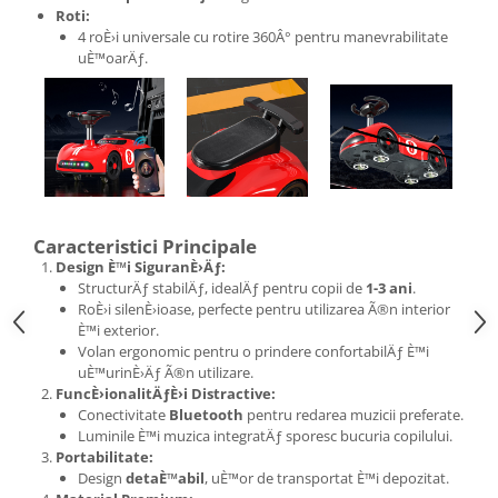
Roti:
4 roÈ›i universale cu rotire 360Â° pentru manevrabilitate
uÈ™oarÄƒ.
Caracteristici Principale
Design È™i SiguranÈ›Äƒ:
StructurÄƒ stabilÄƒ, idealÄƒ pentru copii de
1-3 ani
.
RoÈ›i silenÈ›ioase, perfecte pentru utilizarea Ã®n interior
È™i exterior.
Volan ergonomic pentru o prindere confortabilÄƒ È™i
uÈ™urinÈ›Äƒ Ã®n utilizare.
FuncÈ›ionalitÄƒÈ›i Distractive:
Conectivitate
Bluetooth
pentru redarea muzicii preferate.
Luminile È™i muzica integratÄƒ sporesc bucuria copilului.
Portabilitate:
Design
detaÈ™abil
, uÈ™or de transportat È™i depozitat.