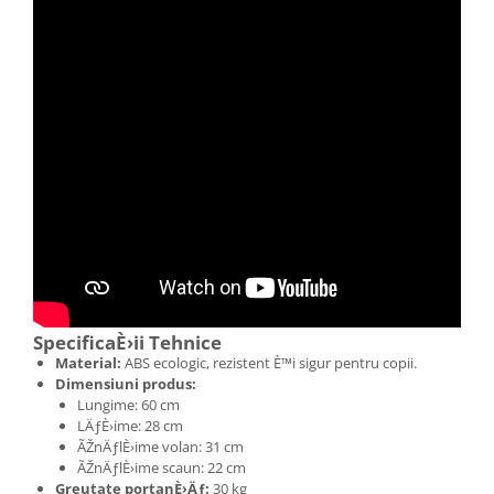
SpecificaÈ›ii Tehnice
Material:
ABS ecologic, rezistent È™i sigur pentru copii.
Dimensiuni produs:
Lungime: 60 cm
LÄƒÈ›ime: 28 cm
ÃŽnÄƒlÈ›ime volan: 31 cm
ÃŽnÄƒlÈ›ime scaun: 22 cm
Greutate portanÈ›Äƒ:
30 kg