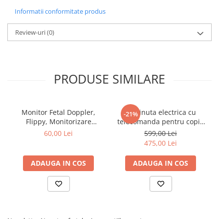
Informatii conformitate produs
Review-uri
(0)
PRODUSE SIMILARE
Monitor Fetal Doppler,
Masinuta electrica cu
-21%
Flippy, Monitorizare
telecomanda pentru copii,
Sarcina, Ritm Cardiac,
Flippy, roti spate rotire 360,
60,00 Lei
599,00 Lei
Ecran LCD 4.5 cm, 2 x
curea siguranta, baloane de
475,00 Lei
Baterii AA (neincluse),
sapun, lumini si sunete,
Portabil, din ABS, 12.8 x 9.6
self control si prin
ADAUGA IN COS
ADAUGA IN COS
x 3 cm, Utilizare de la 9
telecomanda, cu pedale de
Saptamani, Roz
acceleratie si frana,