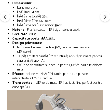
Dimensiuni:
Lungime: 71.5 cm
LÄƒÈ›ime: 34 cm
ÎnÄƒlÈ›ime totalÄƒ: 39 cm
ÎnÄƒlÈ›ime È™ezut: 28 cm
ÎnÄƒlÈ›ime braÈ› excavator: 39 cm
Material:
Plastic rezistent È™i sigur pentru copii.
Greutate:
2.8 kg
Capacitate portantÄƒ:
25 kg
Design prietenos:
RoÈ›i silenÈ›ioase, cu rotire 360°, pentru o manevrare
uÈ™oarÄƒ.
TalpÄƒ antiderapantÄƒ È™i structurÄƒ anti-rÄƒsturnare pentru
siguranÈ›Äƒ sporitÄƒ.
CoÈ™ de depozitare sub scaun pentru jucÄƒrii sau alte obiecte
mici.
Efecte:
Include muzicÄƒ È™i lumini pentru un plus de
interactivitate È™i distracÈ›ie.
Transportabil:
UÈ™or de mutat È™i utilizat, fiind perfect pentru
orice spaÈ›iu.