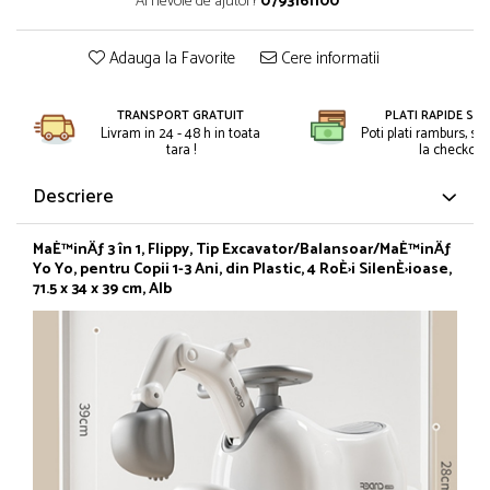
Ai nevoie de ajutor?
0793161100
Petreceri Animale
Kendama Super Sticky
Seturi de artificii
Petreceri Sportive
Kendama Super Sticky Big Cup V2
Adauga la Favorite
Cere informatii
Stroboscoape
Kendama Zen V3 Cupe Mari
Torte de stadion
TRANSPORT GRATUIT
PLATI RAPIDE SI 
Vulcani electrici
Livram in 24 - 48 h in toata
Poti plati ramburs, sa
tara !
la checkout.
Descriere
MaÈ™inÄƒ 3 în 1, Flippy, Tip Excavator/Balansoar/MaÈ™inÄƒ
Yo Yo, pentru Copii 1-3 Ani, din Plastic, 4 RoÈ›i SilenÈ›ioase,
71.5 x 34 x 39 cm, Alb