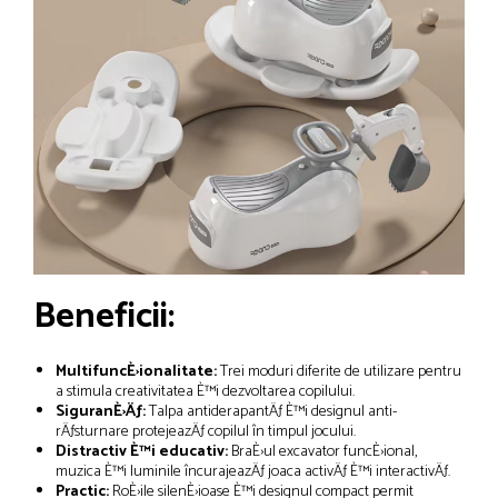
Beneficii:
MultifuncÈ›ionalitate:
Trei moduri diferite de utilizare pentru
a stimula creativitatea È™i dezvoltarea copilului.
SiguranÈ›Äƒ:
Talpa antiderapantÄƒ È™i designul anti-
rÄƒsturnare protejeazÄƒ copilul în timpul jocului.
Distractiv È™i educativ:
BraÈ›ul excavator funcÈ›ional,
muzica È™i luminile încurajeazÄƒ joaca activÄƒ È™i interactivÄƒ.
Practic:
RoÈ›ile silenÈ›ioase È™i designul compact permit