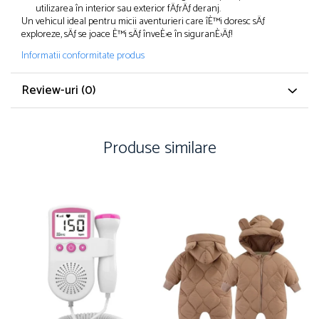
utilizarea în interior sau exterior fÄƒrÄƒ deranj.
Un vehicul ideal pentru micii aventurieri care îÈ™i doresc sÄƒ
exploreze, sÄƒ se joace È™i sÄƒ înveÈ›e în siguranÈ›Äƒ!
Informatii conformitate produs
Review-uri
(0)
Produse similare