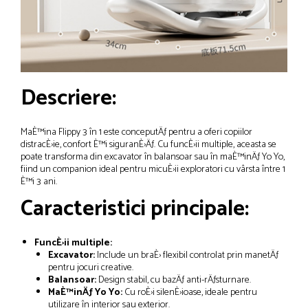
Descriere:
MaÈ™ina Flippy 3 în 1 este conceputÄƒ pentru a oferi copiilor
distracÈ›ie, confort È™i siguranÈ›Äƒ. Cu funcÈ›ii multiple, aceasta se
poate transforma din excavator în balansoar sau în maÈ™inÄƒ Yo Yo,
fiind un companion ideal pentru micuÈ›ii exploratori cu vârsta între 1
È™i 3 ani.
Caracteristici principale:
FuncÈ›ii multiple:
Excavator:
Include un braÈ› flexibil controlat prin manetÄƒ
pentru jocuri creative.
Balansoar:
Design stabil, cu bazÄƒ anti-rÄƒsturnare.
MaÈ™inÄƒ Yo Yo:
Cu roÈ›i silenÈ›ioase, ideale pentru
utilizare în interior sau exterior.