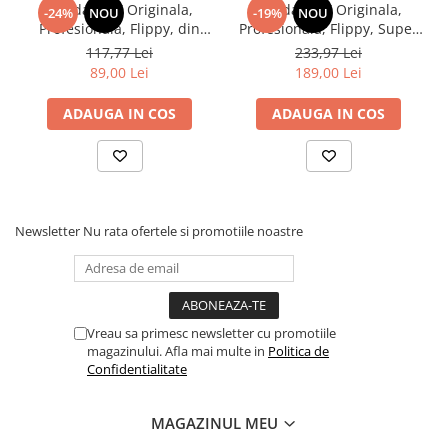
Kendama X Originala,
Kendama X Originala,
-24%
NOU
-19%
NOU
Profesionala, Flippy, din
Profesionala, Flippy, Super
Lemn, Rubber Grip, 18 cm,
Sticky Legendary, Rulment
117,77 Lei
233,97 Lei
Rosu/Alb
Metalic cu Ata 55 cm,
89,00 Lei
189,00 Lei
Alb/Maro
ADAUGA IN COS
ADAUGA IN COS
Newsletter
Nu rata ofertele si promotiile noastre
Vreau sa primesc newsletter cu promotiile
magazinului. Afla mai multe in
Politica de
Confidentialitate
MAGAZINUL MEU