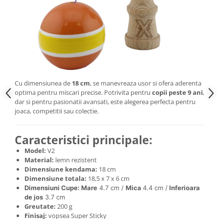
Cu dimensiunea de
18 cm
, se manevreaza usor si ofera aderenta
optima pentru miscari precise. Potrivita pentru
copii peste 9 ani
,
dar si pentru pasionatii avansati, este alegerea perfecta pentru
joaca, competitii sau colectie.
Caracteristici principale:
Model:
V2
Material:
lemn rezistent
Dimensiune kendama:
18 cm
Dimensiune totala:
18,5 x 7 x 6 cm
Dimensiuni Cupe: Mare
4.7 cm /
Mica
4.4 cm /
Inferioara
de jos
3.7 cm
Greutate:
200 g
Finisaj:
vopsea Super Sticky