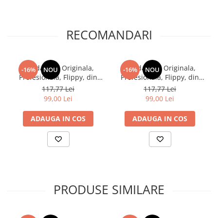
RECOMANDARI
Kendama X Originala,
Kendama X Originala,
-16%
NOU
-16%
NOU
Profesionala, Flippy, din
Profesionala, Flippy, din
Lemn, Rubber Grip, 18 cm,
Lemn, Rubber Grip, 18 cm,
117,77 Lei
117,77 Lei
Rosu/Alb
Rosu/Negru/Galben
99,00 Lei
99,00 Lei
ADAUGA IN COS
ADAUGA IN COS
PRODUSE SIMILARE