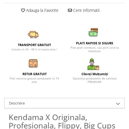
Petreceri Animale
Seturi de artificii
Kendama Special
Adauga la Favorite
Cere informatii
Petreceri Sportive
Stroboscoape
Kendama Super Sticky
Torte de stadion
Kendama Super Sticky Big Cup V2
Vulcani electrici
Kendama Zen V3 Cupe Mari
PLATI RAPIDE SI SIGURE
TRANSPORT GRATUIT
Poti plati ramburs, sau prin card la
Livram in 24 - 48 h in toata tara !
checkout.
RETUR GRATUIT
Clienți Mulțumiți
Poti returna gratuit produsele in 14
Garanția produselor de calitate
zile.
PREMIUM!
Descriere
Kendama X Originala,
Profesionala, Flippy, Big Cups