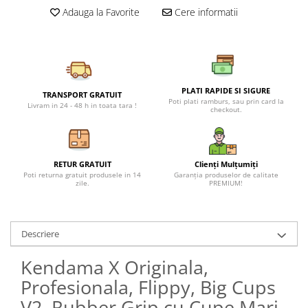
Petreceri Animale
Adauga la Favorite
Cere informatii
Seturi de artificii
Kendama Special
Petreceri Sportive
Stroboscoape
Kendama Super Sticky
Torte de stadion
Kendama Super Sticky Big Cup V2
Vulcani electrici
Kendama Zen V3 Cupe Mari
PLATI RAPIDE SI SIGURE
TRANSPORT GRATUIT
Poti plati ramburs, sau prin card la
Livram in 24 - 48 h in toata tara !
checkout.
RETUR GRATUIT
Clienți Mulțumiți
Poti returna gratuit produsele in 14
Garanția produselor de calitate
zile.
PREMIUM!
Descriere
Kendama X Originala,
Profesionala, Flippy, Big Cups
V2, Rubber Grip cu Cupe Mari,