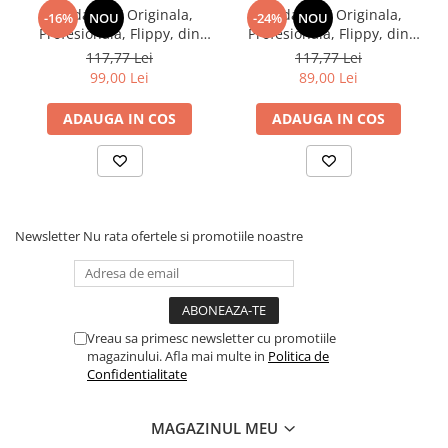
Kendama X Originala,
Kendama X Originala,
-16%
NOU
-24%
NOU
Profesionala, Flippy, din
Profesionala, Flippy, din
Lemn, Rubber Grip, 18 cm,
Lemn, Rubber Grip, 18 cm,
117,77 Lei
117,77 Lei
Albastru/Mov
Rosu/Alb
99,00 Lei
89,00 Lei
ADAUGA IN COS
ADAUGA IN COS
Newsletter
Nu rata ofertele si promotiile noastre
Vreau sa primesc newsletter cu promotiile
magazinului. Afla mai multe in
Politica de
Confidentialitate
MAGAZINUL MEU