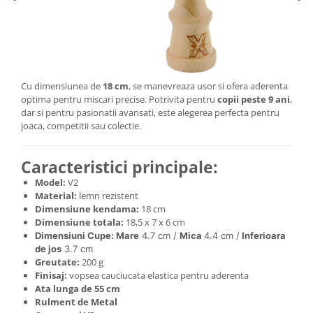
Cu dimensiunea de
18 cm
, se manevreaza usor si ofera aderenta
optima pentru miscari precise. Potrivita pentru
copii peste 9 ani
,
dar si pentru pasionatii avansati, este alegerea perfecta pentru
joaca, competitii sau colectie.
Caracteristici principale:
Model:
V2
Material:
lemn rezistent
Dimensiune kendama:
18 cm
Dimensiune totala:
18,5 x 7 x 6 cm
Dimensiuni Cupe: Mare
4.7 cm /
Mica
4.4 cm /
Inferioara
de jos
3.7 cm
Greutate:
200 g
Finisaj:
vopsea cauciucata elastica pentru aderenta
Ata lunga de 55 cm
Rulment de Metal