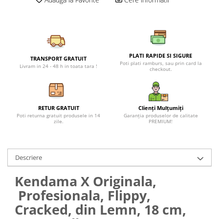
Petreceri Animale
Seturi de artificii
Kendama Special
Petreceri Sportive
Stroboscoape
Kendama Super Sticky
Torte de stadion
Kendama Super Sticky Big Cup V2
PLATI RAPIDE SI SIGURE
Vulcani electrici
Kendama Zen V3 Cupe Mari
TRANSPORT GRATUIT
Poti plati ramburs, sau prin card la
Livram in 24 - 48 h in toata tara !
checkout.
RETUR GRATUIT
Clienți Mulțumiți
Poti returna gratuit produsele in 14
Garanția produselor de calitate
zile.
PREMIUM!
Descriere
Kendama X Originala,
Profesionala, Flippy,
Cracked, din Lemn, 18 cm,