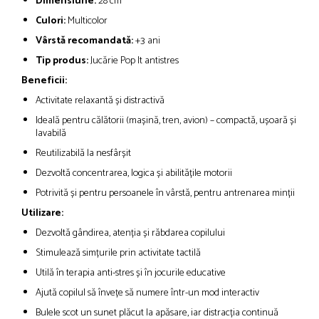
Dimensiune:
28 cm
Culori:
Multicolor
Vârstă recomandată:
+3 ani
Tip produs:
Jucărie Pop It antistres
Beneficii:
Activitate relaxantă și distractivă
Ideală pentru călătorii (mașină, tren, avion) – compactă, ușoară și
lavabilă
Reutilizabilă la nesfârșit
Dezvoltă concentrarea, logica și abilitățile motorii
Potrivită și pentru persoanele în vârstă, pentru antrenarea minții
Utilizare:
Dezvoltă gândirea, atenția și răbdarea copilului
Stimulează simțurile prin activitate tactilă
Utilă în terapia anti-stres și în jocurile educative
Ajută copilul să învețe să numere într-un mod interactiv
Bulele scot un sunet plăcut la apăsare, iar distracția continuă