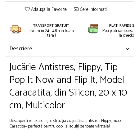
Petreceri Animale
Kendama Super Sticky
Seturi de artificii
Adauga la Favorite
Cere informatii
Petreceri Sportive
Kendama Super Sticky Big Cup V2
Stroboscoape
Kendama Zen V3 Cupe Mari
TRANSPORT GRATUIT
PLATI RAPIDE SI 
Torte de stadion
Livram in 24 - 48 h in toata
Poti plati ramburs, sa
tara !
la checkout.
Vulcani electrici
Descriere
Jucărie Antistres, Flippy, Tip
Pop It Now and Flip It, Model
Caracatita, din Silicon, 20 x 10
cm, Multicolor
Descoperă relaxarea și distracția cu jucăria antistres Flippy, model
Caractita– perfectă pentru copii și adulți de toate vârstele!