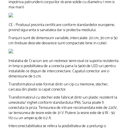
impotriva patrunderii corpurilor straine solide cu diametru 1 mm si
mai mari).
CE - Produsul prezinta certificare conform standardelor europene,
privind siguranta si sanatatea dar si protectia mediului.
Franjurii sunt de dimensiuni variabile, intercalate: 20 cm, 30 cm si 50
cm (trebuie desirate deoarece sunt compactate bine in cutie).
Instalatia de Craciun are un redresor semi-oval ce suporta rezistenta
in timp si posibilitatea de a conecta pana la 5400 de LED-uri pentru
instalatiile ce dispun de interconectare. Capatul conector are o
dimensiune de 5 cm.
Transformatorul este format dintr-un cip cu memorie, stecher,
carcasa din plastic si capat conector.
Transformatorul cu stecher este fabricat dintr-un plastic rezistent la
umezeala/ inghet conform standardului IP65. Sursa poate fi
conectata la priza. Tensiunea de intrare recomandata este de 220V,
iar tensiunea de iesire este de 31 V. Putere la iesire este de 9 W - 50
Hz cu un amperaj de 0.2 A.
Interconectabilitatea se refera la posibilitatea de a prelungi o