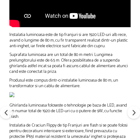
Instalatia luminoasa este de tip franjuri si are 1920 LED-uri alb rece,
avand o lungime de 80 m, cu fir transparent realizat dintr-un plastic
anti-inghet, iar firele electrice sunt fabricate din cupru.
Suprafata luminoasa are un total de 80 m metri. Lungimea
prelungitorului este de 6.5 m. Ofera posibilitatea de a suspenda
ghirlanda astfel incat sa poata fi ascuns cablul de alimentare atunci
cand este conectat la priza.
Produsul este compus dintr-o instalatie luminoasa de 80 m, un
transformator si un cablu de alimentare.
Ghirlanda luminoasa foloseste o tehnologie pe baza de LED, avand
un numar total de 1920 de LED-uri cu o putere de 9W, cu functie
Flash.
Instalatia de Craciun Flippy de tip Franjuri are flash si se poate folosi
pentru decoratiuni interioare si exterioare, fiind prevazuta cu
protectie IP65( material rezistent la umezeala/ inghet si protejeaza