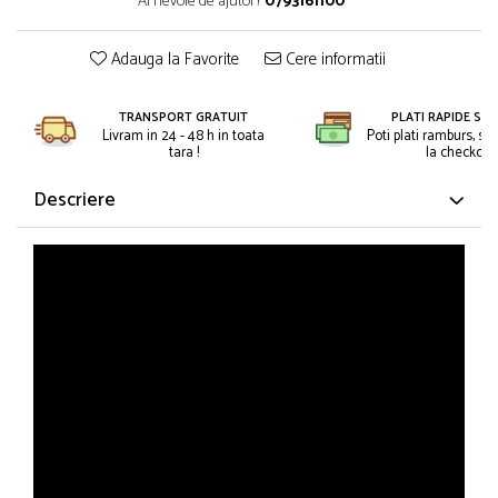
Ai nevoie de ajutor?
0793161100
Petreceri Animale
Kendama Super Sticky
Seturi de artificii
Petreceri Sportive
Kendama Super Sticky Big Cup V2
Adauga la Favorite
Cere informatii
Stroboscoape
Kendama Zen V3 Cupe Mari
Torte de stadion
TRANSPORT GRATUIT
PLATI RAPIDE SI 
Vulcani electrici
Livram in 24 - 48 h in toata
Poti plati ramburs, sa
tara !
la checkout.
Descriere