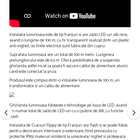
Instalatia luminoasa este de tip franjuri si are 2400 LED-uri alb rece,
avand o lungime de 100 m, cu fir transparent realizat dintr-un plastic
anti-inghet, iar firele electrice sunt fabricate din cupru.
Suprafata luminoasa are un total de 100 m metri. Lungimea
prelungitorului este de 6.5 m. Ofera posibilitatea de a suspenda
ghirlanda astfel incat sa poata fi ascuns cablul de alimentare atunci
cand este conectat la priza.
Produsul este compus dintr-o instalatie luminoasa de 100 m, un
transformator si un cablu de alimentare.
Ghirlanda luminoasa foloseste o tehnologie pe baza de LED, avand
un numar total de 2400 de LED-uri cu o putere de 9W, cu functie
Flash.
Instalatia de Craciun Flippy de tip Franjuri are flash si se poate folosi
pentru decoratiuni interioare si exterioare, fiind prevazuta cu
protectie IP65( material rezistent la umezeala/ inghet si protejeaza