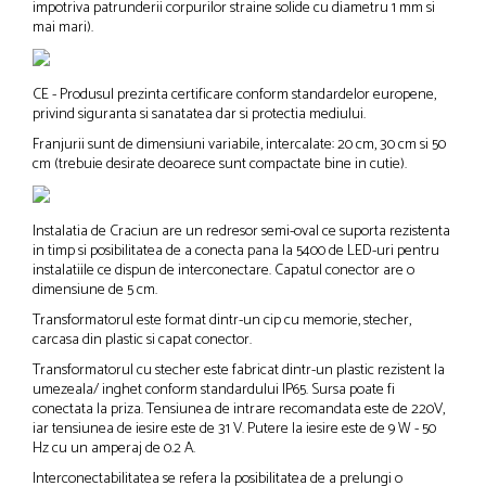
impotriva patrunderii corpurilor straine solide cu diametru 1 mm si
mai mari).
CE - Produsul prezinta certificare conform standardelor europene,
privind siguranta si sanatatea dar si protectia mediului.
Franjurii sunt de dimensiuni variabile, intercalate: 20 cm, 30 cm si 50
cm (trebuie desirate deoarece sunt compactate bine in cutie).
Instalatia de Craciun are un redresor semi-oval ce suporta rezistenta
in timp si posibilitatea de a conecta pana la 5400 de LED-uri pentru
instalatiile ce dispun de interconectare. Capatul conector are o
dimensiune de 5 cm.
Transformatorul este format dintr-un cip cu memorie, stecher,
carcasa din plastic si capat conector.
Transformatorul cu stecher este fabricat dintr-un plastic rezistent la
umezeala/ inghet conform standardului IP65. Sursa poate fi
conectata la priza. Tensiunea de intrare recomandata este de 220V,
iar tensiunea de iesire este de 31 V. Putere la iesire este de 9 W - 50
Hz cu un amperaj de 0.2 A.
Interconectabilitatea se refera la posibilitatea de a prelungi o