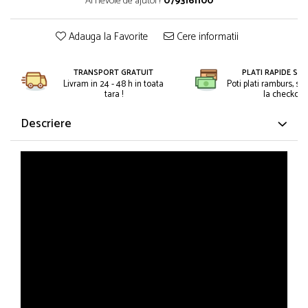
Ai nevoie de ajutor?
0793161100
Petreceri Animale
Kendama Super Sticky
Seturi de artificii
Petreceri Sportive
Kendama Super Sticky Big Cup V2
Adauga la Favorite
Cere informatii
Stroboscoape
Kendama Zen V3 Cupe Mari
Torte de stadion
TRANSPORT GRATUIT
PLATI RAPIDE SI 
Vulcani electrici
Livram in 24 - 48 h in toata
Poti plati ramburs, sa
tara !
la checkout.
Descriere