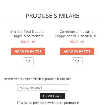
PRODUSE SIMILARE
Monitor Fetal Doppler,
Combinezon de Iarna,
Flippy, Monitorizare
Flippy, pentru Bebelusi, din
Sarcina, Ritm Cardiac,
Bumbac, cu Urechi,
60,00 Lei
98,00 Lei
Ecran LCD 4.5 cm, 2 x
Mansete Elastice, Unisex,
Baterii AA (neincluse),
66 cm, Maro
ADAUGA IN COS
ADAUGA IN COS
Portabil, din ABS, 12.8 x 9.6
x 3 cm, Utilizare de la 9
Saptamani, Roz
Newsletter
Nu rata ofertele si promotiile noastre
Vreau sa primesc newsletter cu promotiile