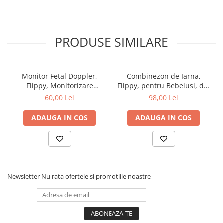
PRODUSE SIMILARE
Monitor Fetal Doppler,
Combinezon de Iarna,
Flippy, Monitorizare
Flippy, pentru Bebelusi, din
Sarcina, Ritm Cardiac,
Bumbac, cu Urechi,
60,00 Lei
98,00 Lei
Ecran LCD 4.5 cm, 2 x
Mansete Elastice, Unisex,
Baterii AA (neincluse),
66 cm, Maro
ADAUGA IN COS
ADAUGA IN COS
Portabil, din ABS, 12.8 x 9.6
x 3 cm, Utilizare de la 9
Saptamani, Roz
Newsletter
Nu rata ofertele si promotiile noastre