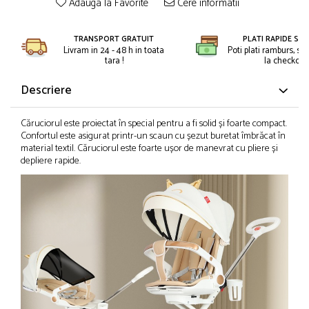
Adauga la Favorite
Cere informatii
Petreceri Animale
Kendama Super Sticky
Seturi de artificii
Petreceri Sportive
Kendama Super Sticky Big Cup V2
Stroboscoape
TRANSPORT GRATUIT
PLATI RAPIDE SI 
Livram in 24 - 48 h in toata
Poti plati ramburs, sa
Kendama Zen V3 Cupe Mari
Torte de stadion
tara !
la checkout.
Vulcani electrici
Descriere
Căruciorul este proiectat în special pentru a fi solid și foarte compact.
Confortul este asigurat printr-un scaun cu șezut buretat îmbrăcat în
material textil. Căruciorul este foarte ușor de manevrat cu pliere și
depliere rapide.