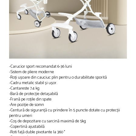
-Carucior sport recomandat 6-36 luni
-Sistem de pliere moderne
-Roți ușoare din cauciuc plin pentru o durabilitate sporită
-Cadru metalic stabil și ușor.
-Cantareste 7.4 kg
-Bară de protecție detașabilă
-Frană pe roțile din spate
-Are poziție de somn
-Centură de siguranță cu prindere în 5 puncte dotate cu protecții
pentru umeri
-Coș de depozitare cu sarcină maximă de 5kg
-Copertină ajustabilă
-Roti față duble pivotante la 360 °