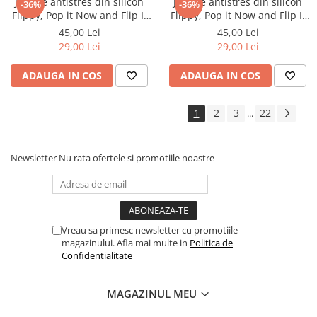
Jucarie antistres din silicon
Jucarie antistres din silicon
-36%
-36%
Flippy, Pop it Now and Flip It
Flippy, Pop it Now and Flip It
,Mini Geanta, Iepuras, 6 cm,
,Mini Geanta, Iepuras, 6 cm,
45,00 Lei
45,00 Lei
Curcubeu
Macarons
29,00 Lei
29,00 Lei
ADAUGA IN COS
ADAUGA IN COS
1
2
3
22
...
Newsletter
Nu rata ofertele si promotiile noastre
Vreau sa primesc newsletter cu promotiile
magazinului. Afla mai multe in
Politica de
Confidentialitate
MAGAZINUL MEU