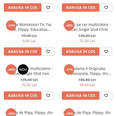
Rosu
Negru
Petreceri Animale
Seturi de artificii
Kendama Special
ADAUGA IN COS
ADAUGA IN COS
Petreceri Sportive
Stroboscoape
Kendama Super Sticky
Torte de stadion
Kendama Super Sticky Big Cup V2
Jucarie Montessori Tic Tac
Artificii pe cer multicolore -
-53%
-48%
Toe, Flippy, Educativa,
Vulcan Single Shot Chile
Vulcani electrici
Kendama Zen V3 Cupe Mari
Interactiva, din lemn, X si O, 9
19,00 Lei
135,00 Lei
Piese, 14.3x14.3 cm, Negru
9,00 Lei
70,00 Lei
Alb
ADAUGA IN COS
ADAUGA IN COS
Artificii pe cer multicolore -
Kendama X Originala,
-48%
NOU
-47%
Vulcan Single Shot Iran
Profesionala, Flippy, din
Lemn, Super Sticky, 18 cm,
135,00 Lei
186,86 Lei
Multicolor
70,00 Lei
99,00 Lei
ADAUGA IN COS
ADAUGA IN COS
Geanta de Plaja, Flippy, din
Geanta de Plaja, Flippy, din
-46%
-46%