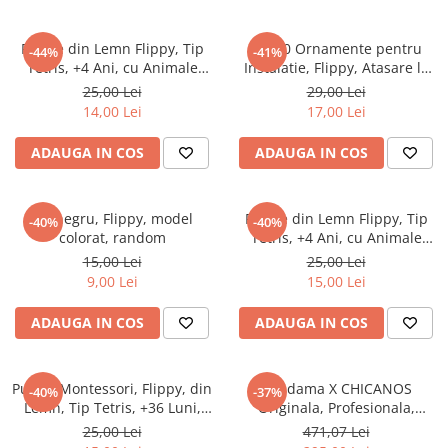
Puzzle din Lemn Flippy, Tip
Set 10 Ornamente pentru
-44%
-41%
Tetris, +4 Ani, cu Animale
Instalatie, Flippy, Atasare la
Colorate 3D, 7 Piese,
Instalatia de Craciun, Design
25,00 Lei
29,00 Lei
Multicolor
Festiv, Protectie Becuri
14,00 Lei
17,00 Lei
Instalatie, Rezistente la
Zapada, Interior/ Exterior,
ADAUGA IN COS
ADAUGA IN COS
Model Mos Craciun cu Sac
Pix negru, Flippy, model
Puzzle din Lemn Flippy, Tip
-40%
-40%
colorat, random
Tetris, +4 Ani, cu Animale
Colorate 3D, 40 Piese,
15,00 Lei
25,00 Lei
Multicolor
9,00 Lei
15,00 Lei
ADAUGA IN COS
ADAUGA IN COS
Puzzle Montessori, Flippy, din
Kendama X CHICANOS
-40%
-37%
Lemn, Tip Tetris, +36 Luni,
Originala, Profesionala,
Forme Neregulate, 40 Piese,
Flippy, Big Cups V2, Super
25,00 Lei
471,07 Lei
26.5 x 17.7 cm, Multicolor
Sticky cu Cupe Mari, Rulment