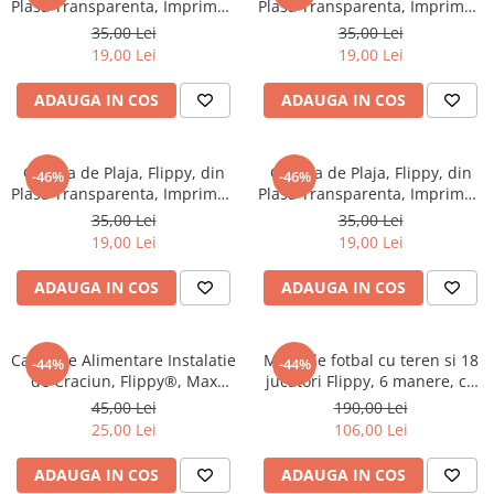
Plasa Transparenta, Imprimeu
Plasa Transparenta, Imprimeu
Floral, 43 x 10 x 33 cm, Model
Floral, 43 x 10 x 33 cm, Model
35,00 Lei
35,00 Lei
pentru Umar, Lungime
pentru Umar, Lungime
19,00 Lei
19,00 Lei
Inferioara 33 cm, Albastru
Inferioara 33 cm, Burgundy
ADAUGA IN COS
ADAUGA IN COS
Geanta de Plaja, Flippy, din
Geanta de Plaja, Flippy, din
-46%
-46%
Plasa Transparenta, Imprimeu
Plasa Transparenta, Imprimeu
Boom, 43 x 10 x 33 cm, Model
Oops, 43 x 10 x 33 cm, Model
35,00 Lei
35,00 Lei
pentru Umar, Lungime
pentru Umar, Lungime
19,00 Lei
19,00 Lei
Inferioara 33 cm, Verde
Inferioara 33 cm, Negru
ADAUGA IN COS
ADAUGA IN COS
Cablu de Alimentare Instalatie
Masa de fotbal cu teren si 18
-44%
-44%
de Craciun, Flippy®, Max
jucatori Flippy, 6 manere, cu
5500 LED, cu Flash, 220 V,
tablou pentru scor, din metal,
45,00 Lei
190,00 Lei
IP65, Alb
lemn si ABS, 51 x 44 x 17.5
25,00 Lei
106,00 Lei
cm, cu picioare, pentru
copii/adulti
ADAUGA IN COS
ADAUGA IN COS